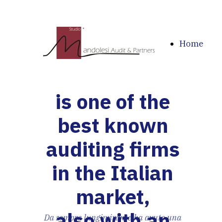
Home
is one of the
best known
auditing firms
in the Italian
market,
also with an
Da sempre lungimirante ha avuto una