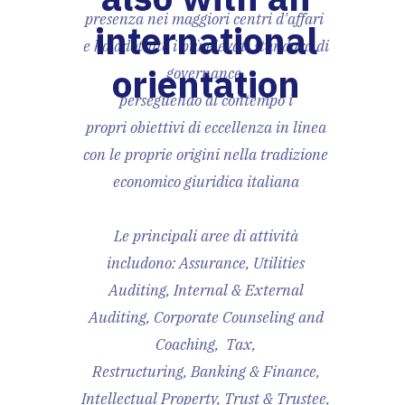
presenza nei maggiori centri d'affari
international
e ha adottato i più elevati standard di
orientation
governance,
perseguendo al contempo i
propri obiettivi di eccellenza in linea
con le proprie origini nella tradizione
economico giuridica italiana
Le principali aree di attività
includono: Assurance, Utilities
Auditing, Internal & External
Auditing, Corporate Counseling and
Coaching, Tax,
Restructuring, Banking & Finance,
Intellectual Property, Trust & Trustee,